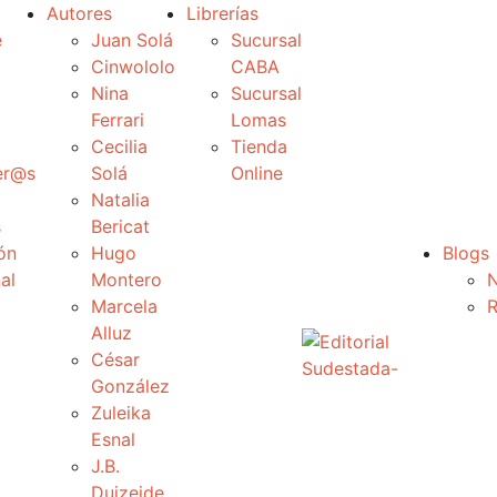
Autores
Librerías
e
Juan Solá
Sucursal
Cinwololo
CABA
Nina
Sucursal
Ferrari
Lomas
Cecilia
Tienda
er@s
Solá
Online
Natalia
s
Bericat
ón
Hugo
Blogs
al
Montero
N
Marcela
R
Alluz
César
González
Zuleika
Esnal
J.B.
Duizeide