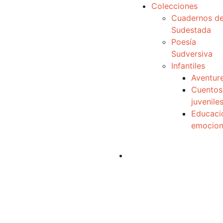
Colecciones
Cuadernos d
Sudestada
Poesía
Sudversiva
Infantiles
Aventur
Cuentos
juvenile
Educaci
emocion