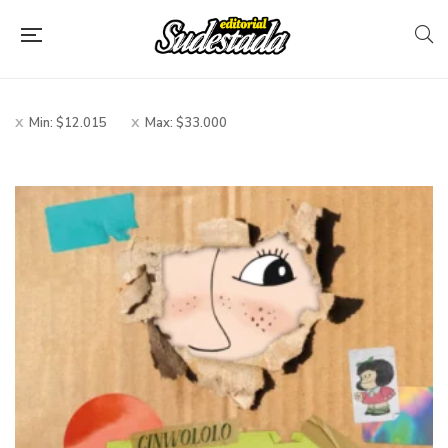
Filtros
Min:
$
12.015
Max:
$
33.000