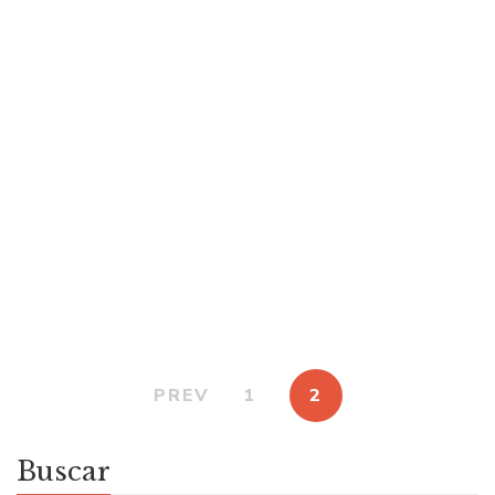
$
15.000
Amanda manda
Por
LUCIANA CAVACO
MARIANA MIRACCO
ROMINA
KOSOVSKY
$
15.000
Lío Messi para chic@s
Por
HUGO MONTERO
VANESA JALIL
PREV
1
2
Buscar