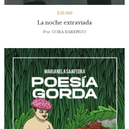
$
25.000
La noche extraviada
Por
CORA BARENGO