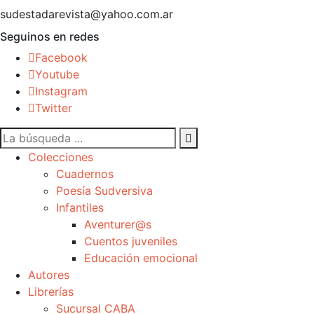
sudestadarevista@yahoo.com.ar
Seguinos en redes
Facebook
Youtube
Instagram
Twitter
Colecciones
Cuadernos
Poesía Sudversiva
Infantiles
Aventurer@s
Cuentos juveniles
Educación emocional
Autores
Librerías
Sucursal CABA