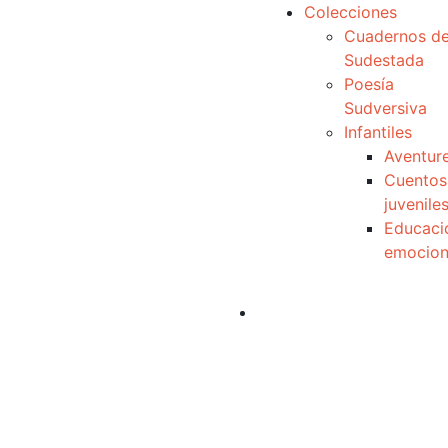
Colecciones
Cuadernos d
Sudestada
Poesía
Sudversiva
Infantiles
Aventur
Cuentos
juvenile
Educaci
emocion