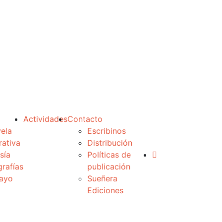
Actividades
Contacto
ela
Escribinos
rativa
Distribución
sía
Políticas de
grafías
publicación
ayo
Sueñera
Ediciones