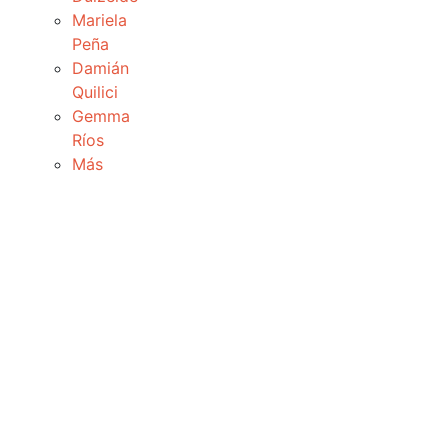
Mariela
Peña
Damián
Quilici
Gemma
Ríos
Más
ian, el escribidor”: un cuento de Lula Be
tinez
Sudestada
mayo 15, 2025
Narrativa
/
Novela
/
Reseña
0