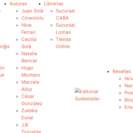
Autores
Librerías
e
Juan Solá
Sucursal
Cinwololo
CABA
Nina
Sucursal
Ferrari
Lomas
Cecilia
Tienda
er@s
Solá
Online
Natalia
s
Bericat
ón
Hugo
Reseñas
al
Montero
Nov
Marcela
Nar
Alluz
Poe
César
Bio
González
Ens
Zuleika
Esnal
J.B.
Duizeide