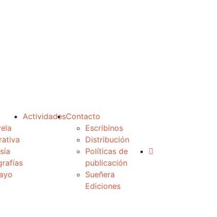
Actividades
Contacto
ela
Escribinos
rativa
Distribución
sía
Políticas de
grafías
publicación
ayo
Sueñera
Ediciones