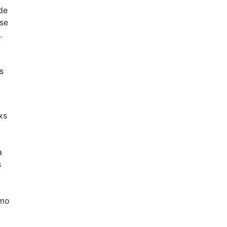
de
 se
.
s
xs
a
s
omo