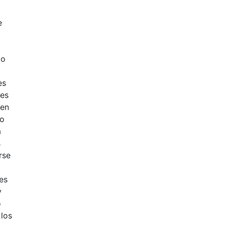
e
zo
es
res
 en
do
a
s
rse
res
y
o
 los