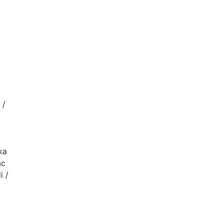
 /
ka
ac
i /