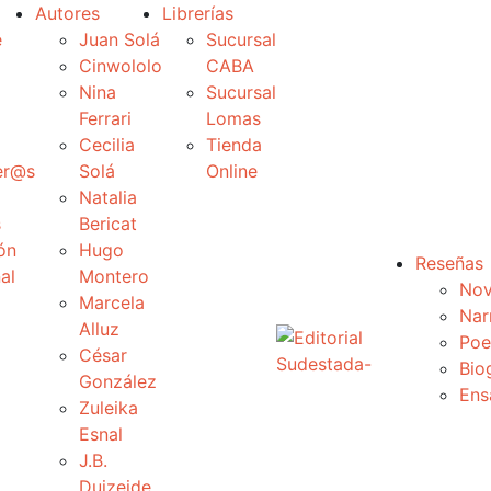
Autores
Librerías
e
Juan Solá
Sucursal
Cinwololo
CABA
Nina
Sucursal
Ferrari
Lomas
Cecilia
Tienda
er@s
Solá
Online
Natalia
s
Bericat
ón
Hugo
Reseñas
al
Montero
Nov
Marcela
Nar
Alluz
Poe
César
Bio
González
Ens
Zuleika
Esnal
J.B.
Duizeide