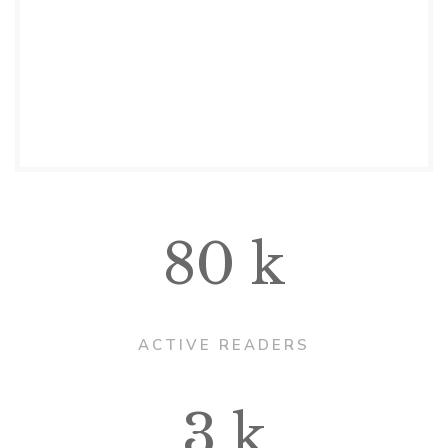
80
k
ACTIVE READERS
3
k