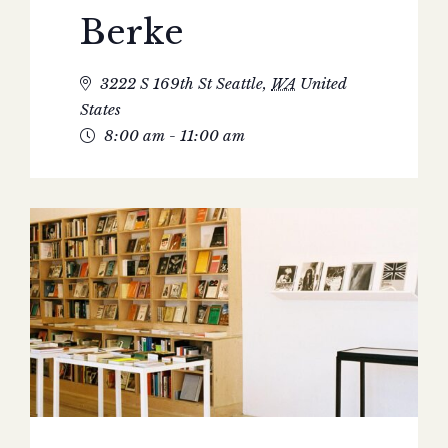
Berke
3222 S 169th St
Seattle
,
WA
United
States
8:00 am - 11:00 am