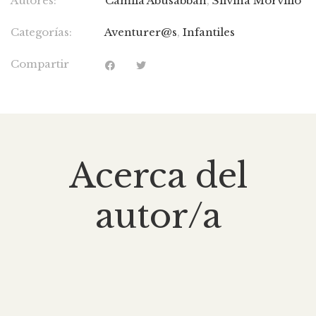
Autores:
Camila Abusabbah
,
Silvina Morvillo
Categorías:
Aventurer@s
,
Infantiles
Compartir
Acerca del
autor/a