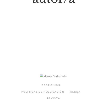
$
29.000
Los trenes no duermen
ESCRIBINOS
POLÍTICAS DE PUBLICACIÓN
TIENDA
REVISTA