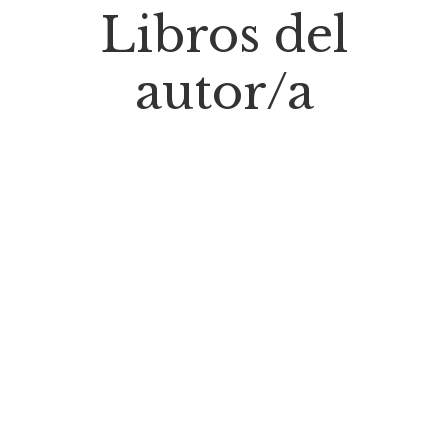
Libros del
autor/a
$
29.000
Saldo Negativo
$
29.000
Okupas. Historia de una generación