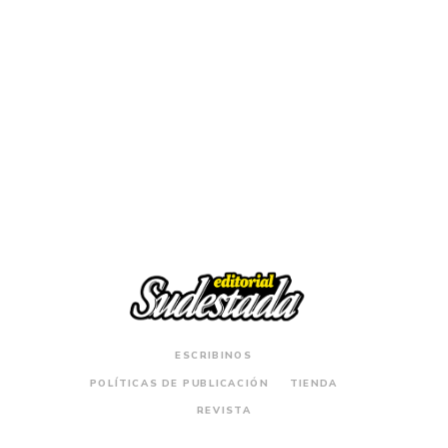
$
29.000
Para bellum. Un viaje a la guerra en Siria
ESCRIBINOS
POLÍTICAS DE PUBLICACIÓN
TIENDA
REVISTA