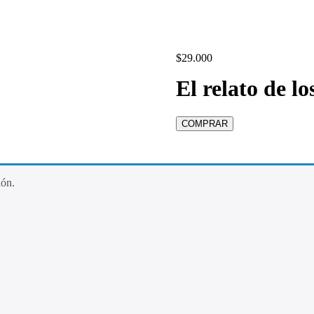
$
29.000
El relato de lo
Entrevistas a: Walter Saavedra
ión.
Fantino/ Rodolfo De Paoli / M
Los relatores nos sentimos artis
las tardes de sol y drama nos h
Y mientras hacemos memoria par
el desenlace del elogio al gole
convencen los colegas. Apostam
oyentes.
No hay uno mejor, en todo caso,