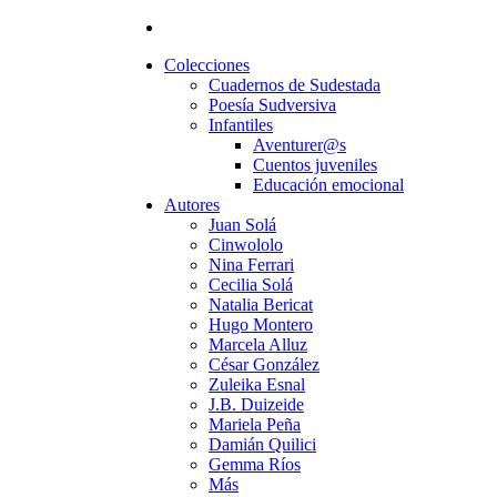
Colecciones
Cuadernos de Sudestada
Poesía Sudversiva
Infantiles
Aventurer@s
Cuentos juveniles
Educación emocional
Autores
Juan Solá
Cinwololo
Nina Ferrari
Cecilia Solá
Natalia Bericat
Hugo Montero
Marcela Alluz
César González
Zuleika Esnal
J.B. Duizeide
Mariela Peña
Damián Quilici
Gemma Ríos
Más