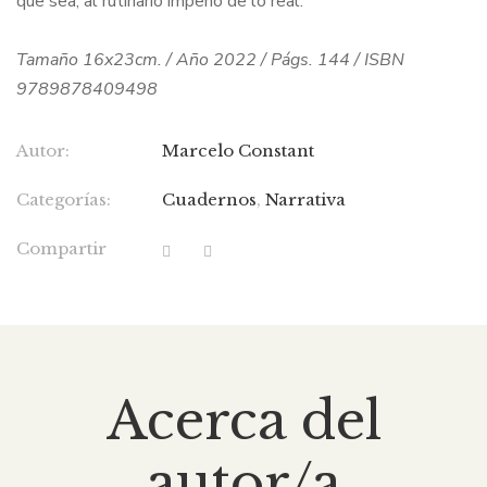
que sea, al rutinario imperio de lo real.
Tamaño 16x23cm. / Año 2022 / Págs. 144 / ISBN
9789878409498
Autor:
Marcelo Constant
Categorías:
Cuadernos
,
Narrativa
Compartir
Acerca del
autor/a