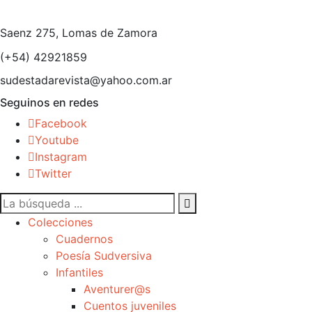
Saenz 275, Lomas de Zamora
(+54) 42921859
sudestadarevista@yahoo.com.ar
Seguinos en redes
Facebook
Youtube
Instagram
Twitter
Colecciones
Cuadernos
Poesía Sudversiva
Infantiles
Aventurer@s
Cuentos juveniles