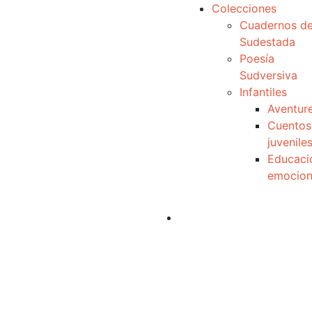
Colecciones
Cuadernos d
Sudestada
Poesía
Sudversiva
Infantiles
Aventur
Cuentos
juvenile
Educaci
emocion