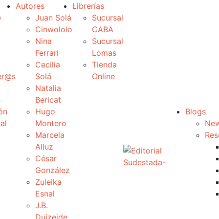
Autores
Librerías
e
Juan Solá
Sucursal
Cinwololo
CABA
Nina
Sucursal
Ferrari
Lomas
Cecilia
Tienda
er@s
Solá
Online
Natalia
s
Bericat
ón
Hugo
Blogs
al
Montero
New
Marcela
Res
Alluz
César
González
Zuleika
Esnal
J.B.
Duizeide