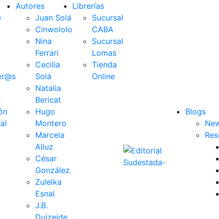
Autores
Librerías
e
Juan Solá
Sucursal
Cinwololo
CABA
Nina
Sucursal
Ferrari
Lomas
Cecilia
Tienda
er@s
Solá
Online
Natalia
s
Bericat
ón
Hugo
Blogs
al
Montero
New
Marcela
Res
Alluz
César
González
Zuleika
Esnal
J.B.
Duizeide