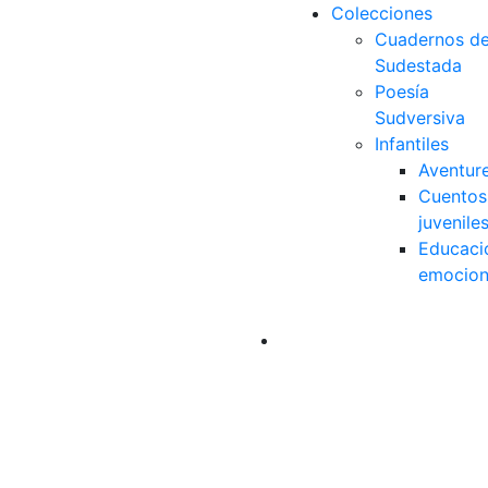
Colecciones
Cuadernos d
Sudestada
Poesía
Sudversiva
Infantiles
Aventur
Cuentos
juvenile
Educaci
emocion