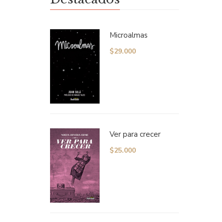
Microalmas
$
29.000
Ver para crecer
tas y
$
25.000
O