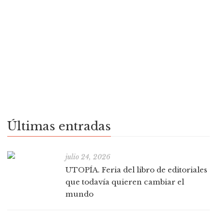
Sudestada
mayo 29, 2026
Actividades
0
El sábado 13 de junio vení a pasar una jornada imperdible
llena de lectura y música 19.00hs Cinwololo presenta su
último libro Nunca me fui Nunca me fui es la primera novela
[…]
Últimas entradas
julio 24, 2026
UTOPÍA. Feria del libro de editoriales
que todavía quieren cambiar el
mundo