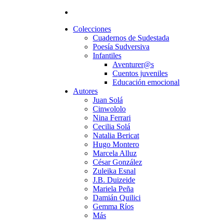
Colecciones
Cuadernos de Sudestada
Poesía Sudversiva
Infantiles
Aventurer@s
Cuentos juveniles
Educación emocional
Autores
Juan Solá
Cinwololo
Nina Ferrari
Cecilia Solá
Natalia Bericat
Hugo Montero
Marcela Alluz
César González
Zuleika Esnal
J.B. Duizeide
Mariela Peña
Damián Quilici
Gemma Ríos
Más