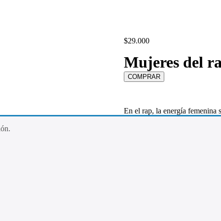
$
29.000
Mujeres del r
En el rap, la energía femenina 
experiencias, sus historias, si
invisibiliza nuestras enormes c
ión.
el principio.
Una de mis frases favoritas del
mujeres que nos han enseñado 
Y en esta ocasión voy a hacerl
música me han inspirado, empod
quiero compartirlas con ustedes
En el reino femenino prima la i