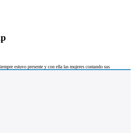
ap
siempre estuvo presente y con ella las mujeres contando sus
mplemente siendo ellas mismas. Aunque a veces la industria musical
ontribuciones al género, nosotras y nuestra energía estamos aquí desde
 himno que sonaba en mi parlante dice: “Denle un par de coronas a las
a enfocarnos, amarnos y apoyarnos”.
o, estas mujeres del rap merecen una corona porque su energía y su
erado, enseñado y brindado horas de alta calidad musical, por eso
.
ntuición, esta fuente de conocimiento original e independiente