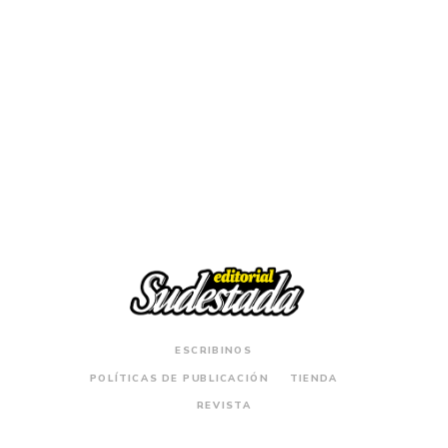
$
25.000
Sudversiva. Antología poética
ESCRIBINOS
POLÍTICAS DE PUBLICACIÓN
TIENDA
REVISTA