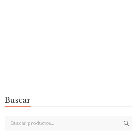
Por
FERNANDA FELICE
$
25.000
Contracuentos. Las historias que no nos
contaron
Por
CECILIA SOLÁ
Buscar