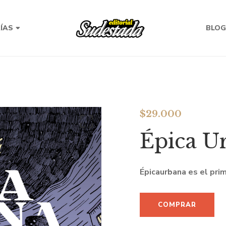
RÍAS
BLOG
$
29.000
Épica U
Épicaurbana es el pri