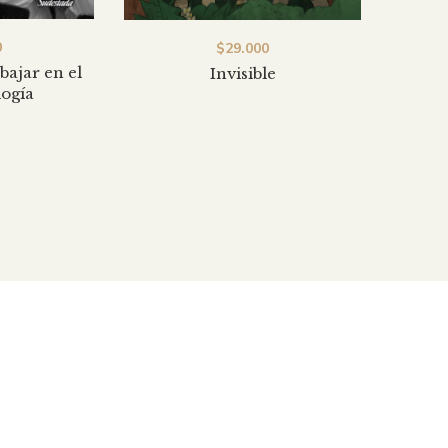
0
$
29.000
I
bajar en el
Invisible
logía