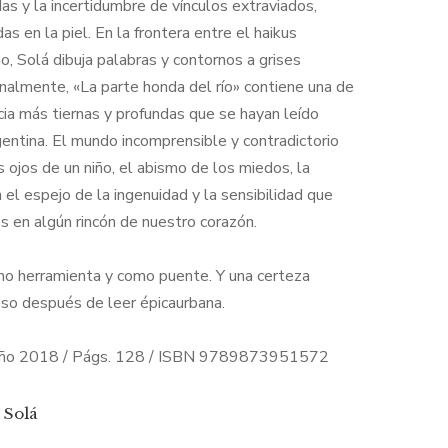
das y la incertidumbre de vínculos extraviados,
as en la piel. En la frontera entre el haikus
imo, Solá dibuja palabras y contornos a grises
inalmente, «La parte honda del río» contiene una de
ncia más tiernas y profundas que se hayan leído
rgentina. El mundo incomprensible y contradictorio
 ojos de un niño, el abismo de los miedos, la
 el espejo de la ingenuidad y la sensibilidad que
 en algún rincón de nuestro corazón.
mo herramienta y como puente. Y una certeza
ileso después de leer épicaurbana.
Año 2018 / Págs. 128 / ISBN 9789873951572
 Solá