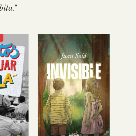
bita."