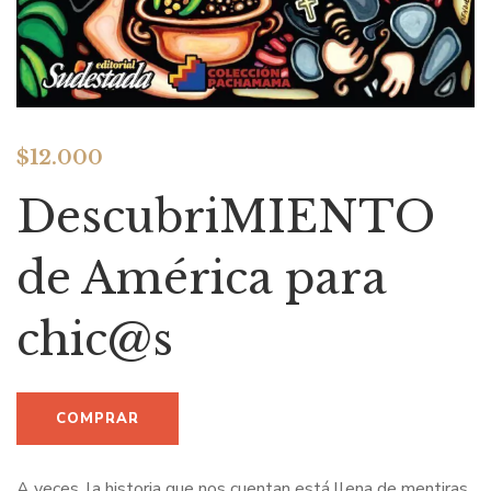
$
12.000
DescubriMIENTO
de América para
chic@s
A veces, la historia que nos cuentan está llena de mentiras.