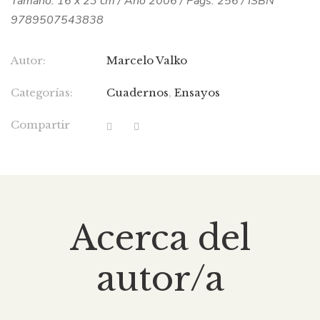
Tamaño: 16 x 23 cm / Año 2006 / Págs. 256 / ISBN
9789507543838
Autor:
Marcelo Valko
Categorías:
Cuadernos
,
Ensayos
Compartir
Acerca del
autor/a