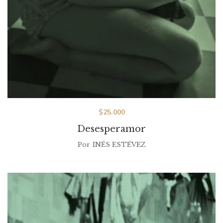
$
25.000
Desesperamor
Por
INÉS ESTÉVEZ