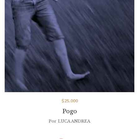
$
25.000
Pogo
Por
LUCA ANDREA