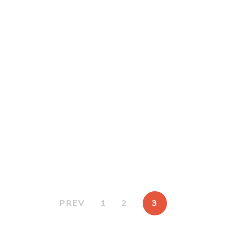
$
25.000
Piedra sobre piedra
Por
NINA FERRARI
$
25.000
Ver para crecer
Por
NOELIA OLIVERA ERNIE
PREV
1
2
3