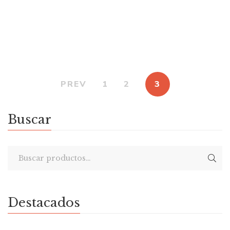
$
12.000
Frida Kahlo para chic@s
PREV
1
2
3
Buscar
Destacados