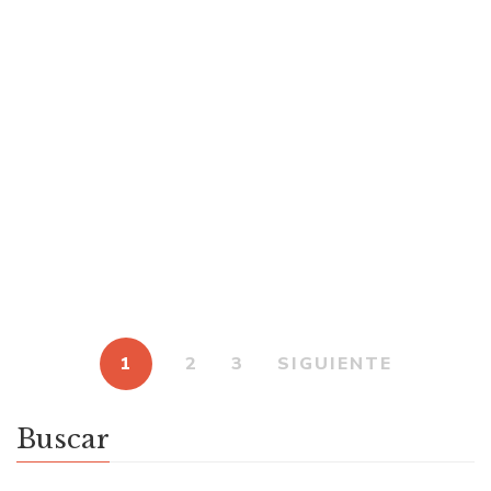
$
25.000
Poesía gorda
Por
MARIANELA SAAVEDRA
$
25.000
Desabrigo
Por
LUCILA HAAR
1
2
3
SIGUIENTE
Buscar