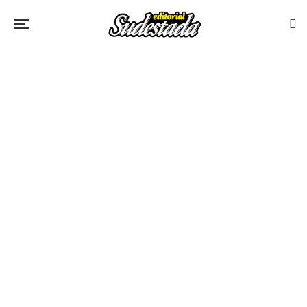
$
25.000
La mecánica del temblor
Por
MATIAS DE RIOJA