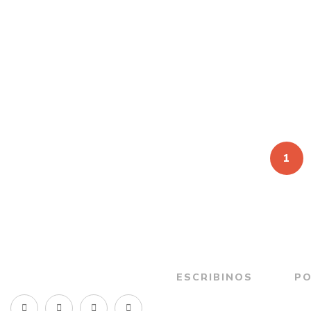
$
25.000
Electricidad
Por
GUSTAVO YUSTE
1
ESCRIBINOS
PO