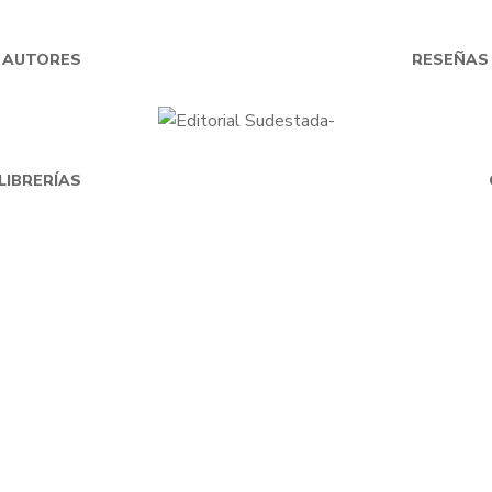
AUTORES
RESEÑAS
LIBRERÍAS
$
25.000
$
25.000
iedra sobre piedra
Después del vien
Por
NINA FERRARI
Por
MATIAS DE RIOJ