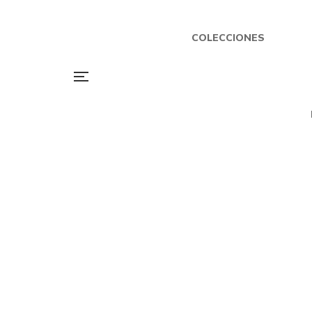
COLECCIONES
$
25.000
Ver para crecer
P
Por
NOELIA OLIVERA ERNIE